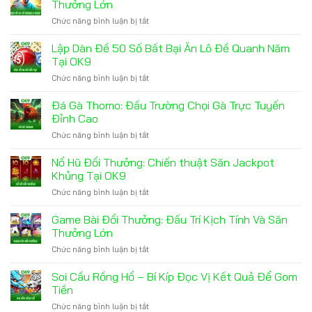
Trúng
Thưởng Lớn
Dàn
Lớn
ở
Chức năng bình luận bị tắt
Đề
Tại
Lập
16
Nhà
Dàn
Lập Dàn Đề 50 Số Bất Bại Ăn Lô Đề Quanh Năm
Số
Cái
Đề
Khung
Tại OK9
OK9
30
5
ở
Chức năng bình luận bị tắt
Số
Ngày
Lập
Khung
Ăn
Dàn
Đá Gà Thomo: Đấu Trường Chọi Gà Trực Tuyến
3
Chắc
Đề
Ngày
Đỉnh Cao
Tại
50
Ăn
Web
ở
Chức năng bình luận bị tắt
Số
Thông
OK9
Đá
Bất
Nhận
Gà
Nổ Hũ Đổi Thưởng: Chiến thuật Săn Jackpot
Bại
Thưởng
Thomo:
Ăn
Khủng Tại OK9
Lớn
Đấu
Lô
ở
Chức năng bình luận bị tắt
Trường
Đề
Nổ
Chọi
Quanh
Hũ
Game Bài Đổi Thưởng: Đấu Trí Kịch Tính Và Săn
Gà
Năm
Đổi
Trực
Thưởng Lớn
Tại
Thưởng:
Tuyến
OK9
ở
Chức năng bình luận bị tắt
Chiến
Đỉnh
Game
thuật
Cao
Bài
Soi Cầu Rồng Hổ – Bí Kíp Đọc Vị Kết Quả Để Gom
Săn
Đổi
Jackpot
Tiền
Thưởng:
Khủng
ở
Chức năng bình luận bị tắt
Đấu
Tại