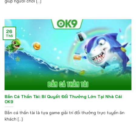
giúp người chơi [...]
26
Th5
Bắn Cá Thần Tài: Bí Quyết Đổi Thưởng Lớn Tại Nhà Cái
OK9
Bắn cá thần tài là tựa game giải trí đổi thưởng trực tuyến ăn
khách [...]