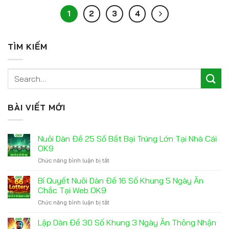
1
2
3
4
TÌM KIẾM
BÀI VIẾT MỚI
Nuôi Dàn Đề 25 Số Bất Bại Trúng Lớn Tại Nhà Cái
OK9
ở
Chức năng bình luận bị tắt
Nuôi
Dàn
Bí Quyết Nuôi Dàn Đề 16 Số Khung 5 Ngày Ăn
Đề
Chắc Tại Web OK9
25
ở
Chức năng bình luận bị tắt
Số
Bí
Bất
Quyết
Lập Dàn Đề 30 Số Khung 3 Ngày Ăn Thông Nhận
Bại
Nuôi