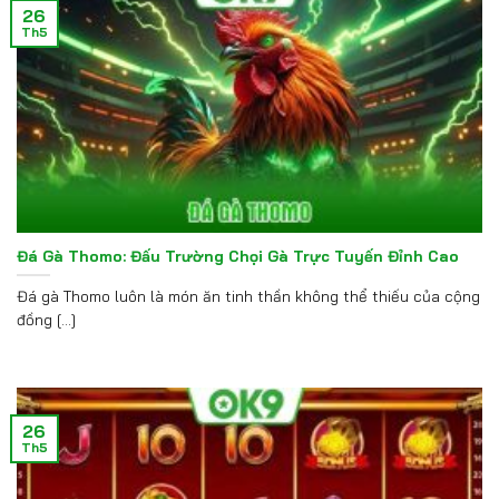
26
Th5
Đá Gà Thomo: Đấu Trường Chọi Gà Trực Tuyến Đỉnh Cao
Đá gà Thomo luôn là món ăn tinh thần không thể thiếu của cộng
đồng [...]
26
Th5