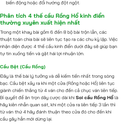
biến động hoặc đổi hướng đột ngột.
Phân tích 4 thế cầu Rồng Hổ kinh điển
thường xuyên xuất hiện nhất
Trong một khay bài gồm 6 đến 8 bộ bài trộn lẫn, các
thuật toán chia bài sẽ liên tục tạo ra các chu kỳ lặp. Việc
nhận diện được 4 thế cầu kinh điển dưới đây sẽ giúp bạn
tự tin xuống tiền và gặt hái lợi nhuận lớn.
Cầu Bệt (Cầu Rồng)
Đây là thế bài lý tưởng và dễ kiếm tiền nhất trong sòng
bạc. Cầu bệt xảy ra khi một cửa (Rồng hoặc Hổ) liên tục
giành chiến thắng từ 4 ván cho đến cả chục ván liên tiếp.
Bí quyết để ăn trọn dây cược dài khi
Soi cầu Rồng Hổ
là
hãy kiên nhẫn quan sát, khi một cửa ra liên tiếp 3 lần thì
từ ván thứ 4 hãy đánh thuận theo cửa đó cho đến khi
cầu gãy hẳn mới dừng lại.