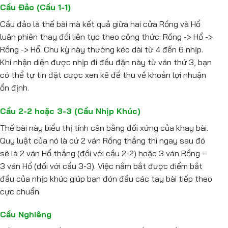
Cầu Đảo (Cầu 1-1)
Cầu đảo là thế bài mà kết quả giữa hai cửa Rồng và Hổ
luân phiên thay đổi liên tục theo công thức: Rồng -> Hổ ->
Rồng -> Hổ. Chu kỳ này thường kéo dài từ 4 đến 6 nhịp.
Khi nhận diện được nhịp đi đều đặn này từ ván thứ 3, bạn
có thể tự tin đặt cược xen kẽ để thu về khoản lợi nhuận
ổn định.
Cầu 2-2 hoặc 3-3 (Cầu Nhịp Khúc)
Thế bài này biểu thị tính cân bằng đối xứng của khay bài.
Quy luật của nó là cứ 2 ván Rồng thắng thì ngay sau đó
sẽ là 2 ván Hổ thắng (đối với cầu 2-2) hoặc 3 ván Rồng –
3 ván Hổ (đối với cầu 3-3). Việc nắm bắt được điểm bắt
đầu của nhịp khúc giúp bạn đón đầu các tay bài tiếp theo
cực chuẩn.
Cầu Nghiêng