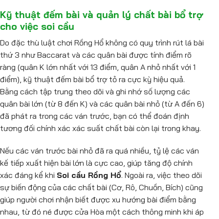
Kỹ thuật đếm bài và quản lý chất bài bổ trợ
cho việc soi cầu
Do đặc thù luật chơi Rồng Hổ không có quy trình rút lá bài
thứ 3 như Baccarat và các quân bài được tính điểm rõ
ràng (quân K lớn nhất với 13 điểm, quân A nhỏ nhất với 1
điểm), kỹ thuật đếm bài bổ trợ tỏ ra cực kỳ hiệu quả.
Bằng cách tập trung theo dõi và ghi nhớ số lượng các
quân bài lớn (từ 8 đến K) và các quân bài nhỏ (từ A đến 6)
đã phát ra trong các ván trước, bạn có thể đoán định
tương đối chính xác xác suất chất bài còn lại trong khay.
Nếu các ván trước bài nhỏ đã ra quá nhiều, tỷ lệ các ván
kế tiếp xuất hiện bài lớn là cực cao, giúp tăng độ chính
xác đáng kể khi
Soi cầu Rồng Hổ
. Ngoài ra, việc theo dõi
sự biến động của các chất bài (Cơ, Rô, Chuồn, Bích) cũng
giúp người chơi nhận biết được xu hướng bài điểm bằng
nhau, từ đó né được cửa Hòa một cách thông minh khi áp