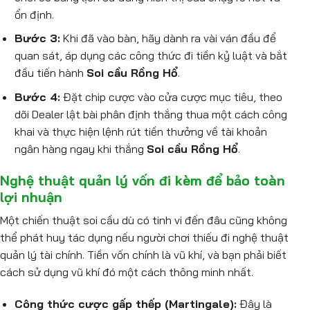
ổn định.
Bước 3:
Khi đã vào bàn, hãy dành ra vài ván đầu để
quan sát, áp dụng các công thức đi tiền kỷ luật và bắt
đầu tiến hành
Soi cầu Rồng Hổ
.
Bước 4:
Đặt chip cược vào cửa cược mục tiêu, theo
dõi Dealer lật bài phân định thắng thua một cách công
khai và thực hiện lệnh rút tiền thưởng về tài khoản
ngân hàng ngay khi thắng
Soi cầu Rồng Hổ
.
Nghệ thuật quản lý vốn đi kèm để bảo toàn
lợi nhuận
Một chiến thuật soi cầu dù có tinh vi đến đâu cũng không
thể phát huy tác dụng nếu người chơi thiếu đi nghệ thuật
quản lý tài chính. Tiền vốn chính là vũ khí, và bạn phải biết
cách sử dụng vũ khí đó một cách thông minh nhất.
Công thức cược gấp thếp (Martingale):
Đây là