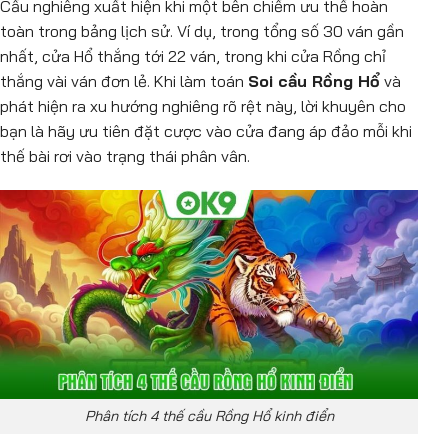
Cầu nghiêng xuất hiện khi một bên chiếm ưu thế hoàn
toàn trong bảng lịch sử. Ví dụ, trong tổng số 30 ván gần
nhất, cửa Hổ thắng tới 22 ván, trong khi cửa Rồng chỉ
thắng vài ván đơn lẻ. Khi làm toán
Soi cầu Rồng Hổ
và
phát hiện ra xu hướng nghiêng rõ rệt này, lời khuyên cho
bạn là hãy ưu tiên đặt cược vào cửa đang áp đảo mỗi khi
thế bài rơi vào trạng thái phân vân.
Phân tích 4 thế cầu Rồng Hổ kinh điển