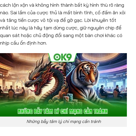
cách lộn xộn và không hình thành bất kỳ hình thù rõ ràng
nào. Sai lầm của cược thủ là mất bình tĩnh, cố đấm ăn xôi
và tăng tiền cược vô tội vạ để gỡ gạc. Lời khuyên tốt
nhất lúc này là hãy tạm dừng cược, giữ nguyên chip để
quan sát hoặc chủ động đổi sang một bàn chơi khác có
nhịp cầu ổn định hơn.
Những bẫy tâm lý chí mạng cần tránh