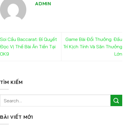
ADMIN
Soi Cầu Baccarat: Bí Quyết
Game Bài Đổi Thưởng: Đấu
Đọc Vị Thế Bài Ăn Tiền Tại
Trí Kịch Tính Và Săn Thưởng
OK9
Lớn
TÌM KIẾM
BÀI VIẾT MỚI