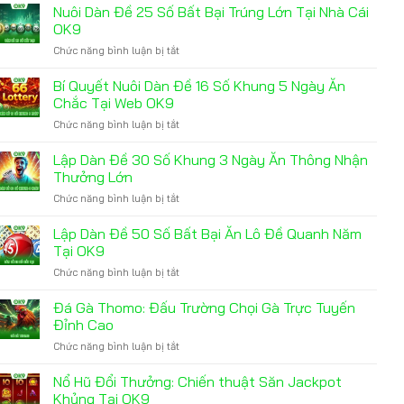
Nuôi Dàn Đề 25 Số Bất Bại Trúng Lớn Tại Nhà Cái
OK9
ở
Chức năng bình luận bị tắt
Nuôi
Dàn
Bí Quyết Nuôi Dàn Đề 16 Số Khung 5 Ngày Ăn
Đề
Chắc Tại Web OK9
25
ở
Chức năng bình luận bị tắt
Số
Bí
Bất
Quyết
Lập Dàn Đề 30 Số Khung 3 Ngày Ăn Thông Nhận
Bại
Nuôi
Trúng
Thưởng Lớn
Dàn
Lớn
ở
Chức năng bình luận bị tắt
Đề
Tại
Lập
16
Nhà
Dàn
Lập Dàn Đề 50 Số Bất Bại Ăn Lô Đề Quanh Năm
Số
Cái
Đề
Khung
Tại OK9
OK9
30
5
ở
Chức năng bình luận bị tắt
Số
Ngày
Lập
Khung
Ăn
Dàn
Đá Gà Thomo: Đấu Trường Chọi Gà Trực Tuyến
3
Chắc
Đề
Ngày
Đỉnh Cao
Tại
50
Ăn
Web
ở
Chức năng bình luận bị tắt
Số
Thông
OK9
Đá
Bất
Nhận
Gà
Nổ Hũ Đổi Thưởng: Chiến thuật Săn Jackpot
Bại
Thưởng
Thomo:
Ăn
Khủng Tại OK9
Lớn