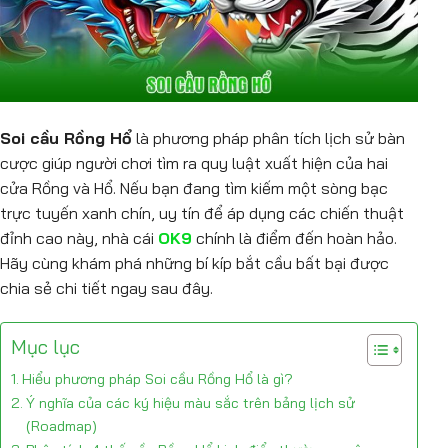
Soi cầu Rồng Hổ
là phương pháp phân tích lịch sử bàn
cược giúp người chơi tìm ra quy luật xuất hiện của hai
cửa Rồng và Hổ. Nếu bạn đang tìm kiếm một sòng bạc
trực tuyến xanh chín, uy tín để áp dụng các chiến thuật
đỉnh cao này, nhà cái
OK9
chính là điểm đến hoàn hảo.
Hãy cùng khám phá những bí kíp bắt cầu bất bại được
chia sẻ chi tiết ngay sau đây.
Mục lục
Hiểu phương pháp Soi cầu Rồng Hổ là gì?
Ý nghĩa của các ký hiệu màu sắc trên bảng lịch sử
(Roadmap)