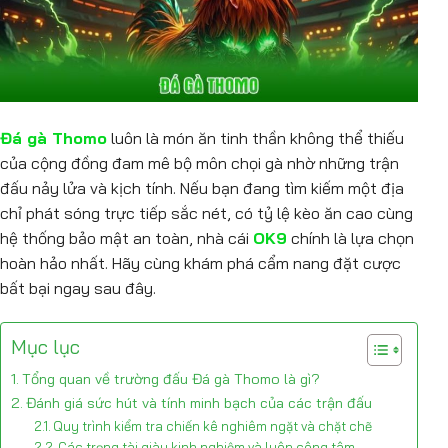
Đá gà Thomo
luôn là món ăn tinh thần không thể thiếu
của cộng đồng đam mê bộ môn chọi gà nhờ những trận
đấu nảy lửa và kịch tính. Nếu bạn đang tìm kiếm một địa
chỉ phát sóng trực tiếp sắc nét, có tỷ lệ kèo ăn cao cùng
hệ thống bảo mật an toàn, nhà cái
OK9
chính là lựa chọn
hoàn hảo nhất. Hãy cùng khám phá cẩm nang đặt cược
bất bại ngay sau đây.
Mục lục
Tổng quan về trường đấu Đá gà Thomo là gì?
Đánh giá sức hút và tính minh bạch của các trận đấu
Quy trình kiểm tra chiến kê nghiêm ngặt và chặt chẽ
Các trọng tài giàu kinh nghiệm và luôn công tâm