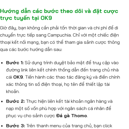
Hướng dẫn các bước theo dõi và đặt cược
trực tuyến tại OK9
Giờ đây, bạn không cần phải tốn thời gian và chi phí để di
chuyển trực tiếp sang Campuchia. Chỉ với một chiếc điện
thoại kết nối mạng, bạn có thể tham gia sảnh cược thông
qua các bước hướng dẫn sau:
Bước 1:
Sử dụng trình duyệt bảo mật để truy cập vào
đường link liên kết chính thống dẫn đến trang chủ nhà
cái
OK9
. Tiến hành các thao tác đăng ký và điền chính
xác thông tin số điện thoại, họ tên để thiết lập tài
khoản.
Bước 2:
Thực hiện liên kết tài khoản ngân hàng và
nạp một số vốn phù hợp với ngân sách cá nhân để
phục vụ cho sảnh cược
Đá gà Thomo
.
Bước 3:
Trên thanh menu của trang chủ, bạn click