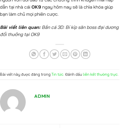
dẫn tại nhà cái
OK9
ngay hôm nay sẽ là chìa khóa giúp
bạn làm chủ mọi phiên cược.
Bài viết liên quan:
Bắn cá 3D
: Bí kíp săn boss đại dương
đổi thưởng tại OK9
Bài viết này được đăng trong
Tin tức
. Đánh dấu
liên kết thường trực
.
ADMIN