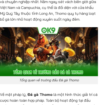
và chuyên nghiệp nhất. Nằm ngay sát vách biên giới giữa
Việt Nam và Campuchia, cụ thể là đối diện với cửa khẩu
Mỹ Quý Tây thuộc tỉnh Long An, Thomo quy tụ hàng loạt
bồ gà lớn nhỏ hoạt động xuyên suốt ngày đêm.
Tổng quan về trường đấu Đá gà Thomo
Về mặt pháp lý,
Đá gà Thomo
là một hình thức giải trí cá
cược hoàn toàn hợp pháp. Toàn bộ hoạt động tại đấu