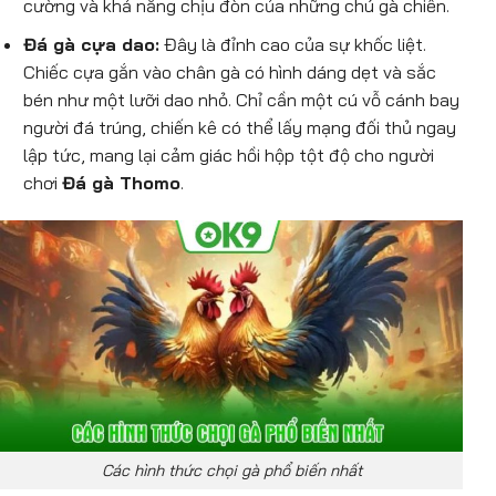
cường và khả năng chịu đòn của những chú gà chiến.
Đá gà cựa dao:
Đây là đỉnh cao của sự khốc liệt.
Chiếc cựa gắn vào chân gà có hình dáng dẹt và sắc
bén như một lưỡi dao nhỏ. Chỉ cần một cú vỗ cánh bay
người đá trúng, chiến kê có thể lấy mạng đối thủ ngay
lập tức, mang lại cảm giác hồi hộp tột độ cho người
chơi
Đá gà Thomo
.
Các hình thức chọi gà phổ biến nhất