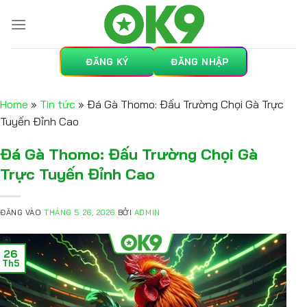
Bỏ
qua
nội
dung
ĐĂNG KÝ
ĐĂNG NHẬP
Home
»
Tin tức
»
Đá Gà Thomo: Đấu Trường Chọi Gà Trực
Tuyến Đỉnh Cao
Đá Gà Thomo: Đấu Trường Chọi Gà
Trực Tuyến Đỉnh Cao
ĐĂNG VÀO
THÁNG 5 26, 2026
BỞI
ADMIN
26
Th5