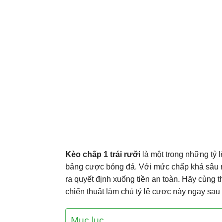
Kèo chấp 1 trái rưỡi
là một trong những tỷ l
bảng cược bóng đá. Với mức chấp khá sâu n
ra quyết định xuống tiền an toàn. Hãy cùng 
chiến thuật làm chủ tỷ lệ cược này ngay sau
Mục lục