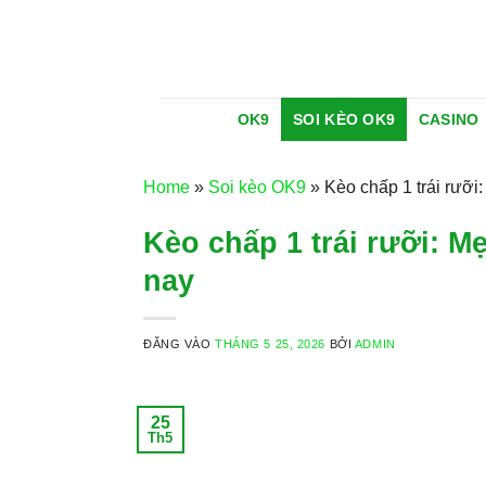
Bỏ
qua
nội
dung
OK9
SOI KÈO OK9
CASINO
Home
»
Soi kèo OK9
»
Kèo chấp 1 trái rưỡi
Kèo chấp 1 trái rưỡi: 
nay
ĐĂNG VÀO
THÁNG 5 25, 2026
BỞI
ADMIN
25
Th5