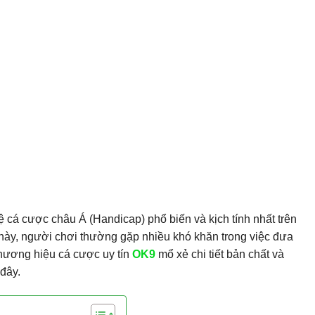
ệ cá cược châu Á (Handicap) phổ biến và kịch tính nhất trên
ày, người chơi thường gặp nhiều khó khăn trong việc đưa
thương hiệu cá cược uy tín
OK9
mổ xẻ chi tiết bản chất và
 đây.