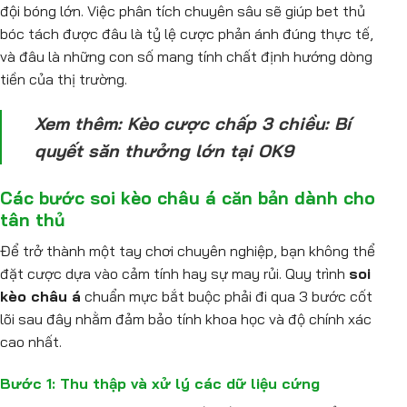
đội bóng lớn. Việc phân tích chuyên sâu sẽ giúp bet thủ
bóc tách được đâu là tỷ lệ cược phản ánh đúng thực tế,
và đâu là những con số mang tính chất định hướng dòng
tiền của thị trường.
Xem thêm:
Kèo cược chấp 3 chiều
: Bí
quyết săn thưởng lớn tại OK9
Các bước soi kèo châu á căn bản dành cho
tân thủ
Để trở thành một tay chơi chuyên nghiệp, bạn không thể
đặt cược dựa vào cảm tính hay sự may rủi. Quy trình
soi
kèo châu á
chuẩn mực bắt buộc phải đi qua 3 bước cốt
lõi sau đây nhằm đảm bảo tính khoa học và độ chính xác
cao nhất.
Bước 1: Thu thập và xử lý các dữ liệu cứng