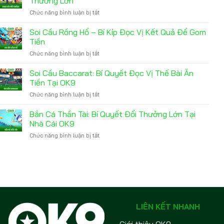
Thưởng Lớn
Thưởng:
Tuyến
OK9
ở
Chức năng bình luận bị tắt
Chiến
Đỉnh
Game
thuật
Cao
Bài
Soi Cầu Rồng Hổ – Bí Kíp Đọc Vị Kết Quả Để Gom
Săn
Đổi
Jackpot
Tiền
Thưởng:
Khủng
ở
Chức năng bình luận bị tắt
Đấu
Tại
Soi
Trí
OK9
Cầu
Soi Cầu Baccarat: Bí Quyết Đọc Vị Thế Bài Ăn
Kịch
Rồng
Tính
Tiền Tại OK9
Hổ
Và
ở
Chức năng bình luận bị tắt
–
Săn
Soi
Bí
Thưởng
Cầu
Bắn Cá Thần Tài: Bí Quyết Đổi Thưởng Lớn Tại
Kíp
Lớn
Baccarat:
Đọc
Nhà Cái OK9
Bí
Vị
ở
Chức năng bình luận bị tắt
Quyết
Kết
Bắn
Đọc
Quả
Cá
Vị
Để
Thần
Thế
Gom
Tài:
Bài
Tiền
Bí
Ăn
Quyết
Tiền
Đổi
Tại
Thưởng
OK9
LIÊN KẾT NHANH
Lớn
Tại
Giới thiệu OK9