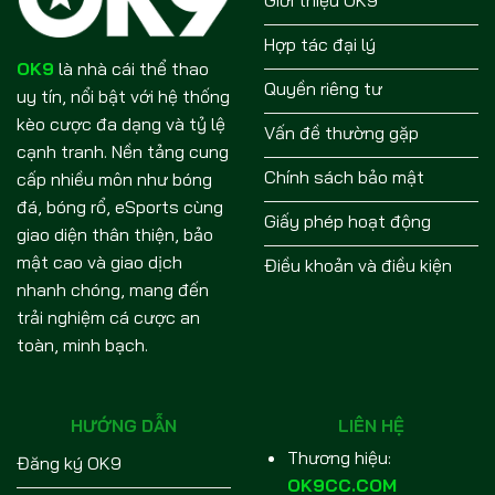
Nhà
Cái
Hợp tác đại lý
OK9
OK9
là nhà cái thể thao
Quyền riêng tư
uy tín, nổi bật với hệ thống
kèo cược đa dạng và tỷ lệ
Vấn đề thường gặp
cạnh tranh. Nền tảng cung
Chính sách bảo mật
cấp nhiều môn như bóng
đá, bóng rổ, eSports cùng
Giấy phép hoạt động
giao diện thân thiện, bảo
mật cao và giao dịch
Điều khoản và điều kiện
nhanh chóng, mang đến
trải nghiệm cá cược an
toàn, minh bạch.
HƯỚNG DẪN
LIÊN HỆ
Thương hiệu:
Đăng ký OK9
OK9CC.COM