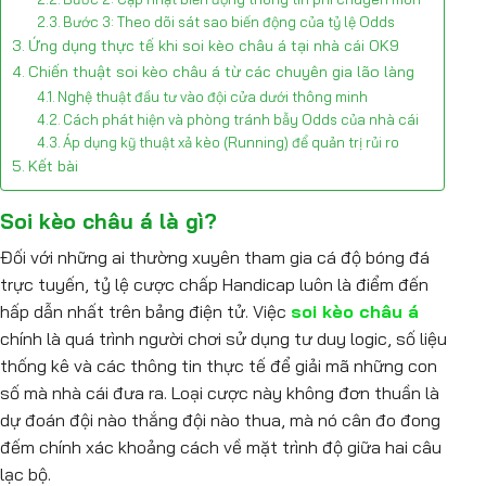
Bước 3: Theo dõi sát sao biến động của tỷ lệ Odds
Ứng dụng thực tế khi soi kèo châu á tại nhà cái OK9
Chiến thuật soi kèo châu á từ các chuyên gia lão làng
Nghệ thuật đầu tư vào đội cửa dưới thông minh
Cách phát hiện và phòng tránh bẫy Odds của nhà cái
Áp dụng kỹ thuật xả kèo (Running) để quản trị rủi ro
Kết bài
Soi kèo châu á là gì?
Đối với những ai thường xuyên tham gia cá độ bóng đá
trực tuyến, tỷ lệ cược chấp Handicap luôn là điểm đến
hấp dẫn nhất trên bảng điện tử. Việc
soi kèo châu á
chính là quá trình người chơi sử dụng tư duy logic, số liệu
thống kê và các thông tin thực tế để giải mã những con
số mà nhà cái đưa ra. Loại cược này không đơn thuần là
dự đoán đội nào thắng đội nào thua, mà nó cân đo đong
đếm chính xác khoảng cách về mặt trình độ giữa hai câu
lạc bộ.