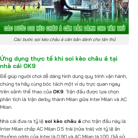
Các bước soi kèo châu á căn bản dành cho tân thủ
Ứng dụng thực tế khi soi kèo châu á tại
nhà cái OK9
Để giúp người chơi dễ dàng hình dung quy trình vận hành,
chúng ta hãy cùng bóc tách một ví dụ trực quan ngay
trên sảnh thể thao của
OK9
. Trận đấu được lựa chọn
phân tích là trận derby thành Milan giữa Inter Milan và AC
Milan.
Nhà cái đưa ra tỷ lệ
soi kèo châu á
cho trận đấu này là
Inter Milan chấp AC Milan 0.5 trái (nửa trái) với tỷ lệ ăn
thưởng odds của Inter là 0.90 và AC Milan là 1.00. Giả sử