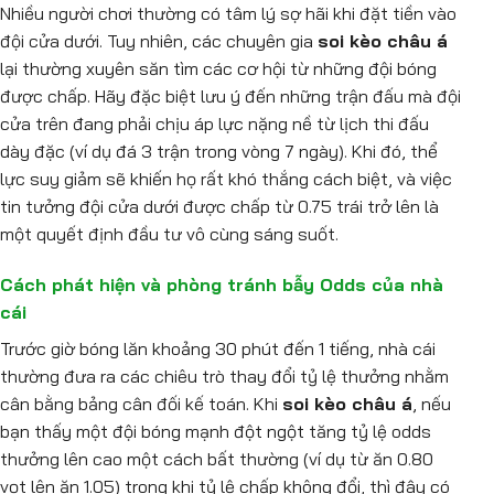
Nhiều người chơi thường có tâm lý sợ hãi khi đặt tiền vào
đội cửa dưới. Tuy nhiên, các chuyên gia
soi kèo châu á
lại thường xuyên săn tìm các cơ hội từ những đội bóng
được chấp. Hãy đặc biệt lưu ý đến những trận đấu mà đội
cửa trên đang phải chịu áp lực nặng nề từ lịch thi đấu
dày đặc (ví dụ đá 3 trận trong vòng 7 ngày). Khi đó, thể
lực suy giảm sẽ khiến họ rất khó thắng cách biệt, và việc
tin tưởng đội cửa dưới được chấp từ 0.75 trái trở lên là
một quyết định đầu tư vô cùng sáng suốt.
Cách phát hiện và phòng tránh bẫy Odds của nhà
cái
Trước giờ bóng lăn khoảng 30 phút đến 1 tiếng, nhà cái
thường đưa ra các chiêu trò thay đổi tỷ lệ thưởng nhằm
cân bằng bảng cân đối kế toán. Khi
soi kèo châu á
, nếu
bạn thấy một đội bóng mạnh đột ngột tăng tỷ lệ odds
thưởng lên cao một cách bất thường (ví dụ từ ăn 0.80
vọt lên ăn 1.05) trong khi tỷ lệ chấp không đổi, thì đây có