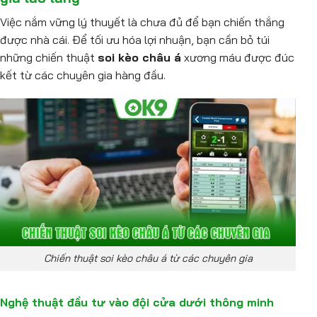
Việc nắm vững lý thuyết là chưa đủ để bạn chiến thắng
được nhà cái. Để tối ưu hóa lợi nhuận, bạn cần bỏ túi
những chiến thuật
soi kèo châu á
xương máu được đúc
kết từ các chuyên gia hàng đầu.
Chiến thuật soi kèo châu á từ các chuyên gia
Nghệ thuật đầu tư vào đội cửa dưới thông minh