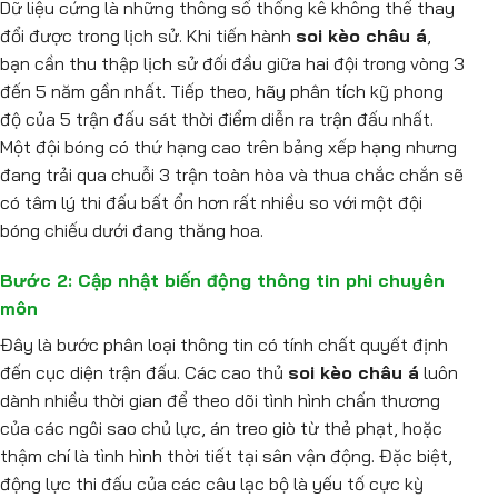
Dữ liệu cứng là những thông số thống kê không thể thay
đổi được trong lịch sử. Khi tiến hành
soi kèo châu á
,
bạn cần thu thập lịch sử đối đầu giữa hai đội trong vòng 3
đến 5 năm gần nhất. Tiếp theo, hãy phân tích kỹ phong
độ của 5 trận đấu sát thời điểm diễn ra trận đấu nhất.
Một đội bóng có thứ hạng cao trên bảng xếp hạng nhưng
đang trải qua chuỗi 3 trận toàn hòa và thua chắc chắn sẽ
có tâm lý thi đấu bất ổn hơn rất nhiều so với một đội
bóng chiếu dưới đang thăng hoa.
Bước 2: Cập nhật biến động thông tin phi chuyên
môn
Đây là bước phân loại thông tin có tính chất quyết định
đến cục diện trận đấu. Các cao thủ
soi kèo châu á
luôn
dành nhiều thời gian để theo dõi tình hình chấn thương
của các ngôi sao chủ lực, án treo giò từ thẻ phạt, hoặc
thậm chí là tình hình thời tiết tại sân vận động. Đặc biệt,
động lực thi đấu của các câu lạc bộ là yếu tố cực kỳ