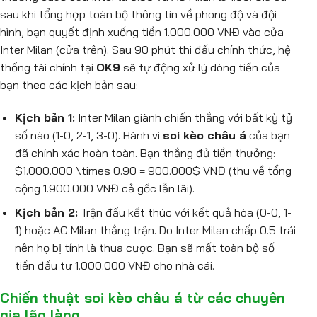
sau khi tổng hợp toàn bộ thông tin về phong độ và đội
hình, bạn quyết định xuống tiền 1.000.000 VNĐ vào cửa
Inter Milan (cửa trên). Sau 90 phút thi đấu chính thức, hệ
thống tài chính tại
OK9
sẽ tự động xử lý dòng tiền của
bạn theo các kịch bản sau:
Kịch bản 1:
Inter Milan giành chiến thắng với bất kỳ tỷ
số nào (1-0, 2-1, 3-0). Hành vi
soi kèo châu á
của bạn
đã chính xác hoàn toàn. Bạn thắng đủ tiền thưởng:
$1.000.000 \times 0.90 = 900.000$ VNĐ (thu về tổng
cộng 1.900.000 VNĐ cả gốc lẫn lãi).
Kịch bản 2:
Trận đấu kết thúc với kết quả hòa (0-0, 1-
1) hoặc AC Milan thắng trận. Do Inter Milan chấp 0.5 trái
nên họ bị tính là thua cược. Bạn sẽ mất toàn bộ số
tiền đầu tư 1.000.000 VNĐ cho nhà cái.
Chiến thuật soi kèo châu á từ các chuyên
gia lão làng