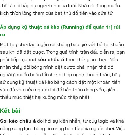
thể là cái bẫy dụ người chơi sa lưới. Nhà cái đang muốn
kích thích lòng tham của bet thủ đổ tiền vào cửa tử.
Áp dụng kỹ thuật xả kèo (Running) để quản trị rủi
ro
Một tay chơi lão luyện sẽ không bao giờ vứt bỏ tài khoản
sau khi đã đặt cược. Trong quá trình trận đấu diễn ra, bạn
phải tiếp tục
soi kèo châu á
theo thời gian thực. Nếu
nhận thấy đội bóng mình đặt cược phải nhận thẻ đỏ
ngoài ý muốn hoặc lối chơi bị bóp nghẹt hoàn toàn, hãy
sử dụng kỹ thuật xả kèo bằng cách đặt một khoản tiền
vừa đủ vào cửa ngược lại để bảo toàn dòng vốn, giảm
thiểu mức thiệt hại xuống mức thấp nhất.
Kết bài
Soi kèo châu á
đòi hỏi sự kiên nhẫn, tư duy logic và khả
năng sàng lọc thông tin nhạy bén từ phía người chơi. Việc